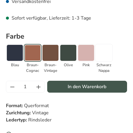
Versandkostenfrei
Sofort verfügbar, Lieferzeit: 1-3 Tage
auswählen
Farbe
Blau
Braun-Cognac
Braun-Vintage
Olive
Pink
Schwarz Nap
Blau
Braun-
Braun-
Olive
Pink
Schwarz
Cognac
Vintage
Nappa
Produkt Anzahl: Gib den gewünschten Wert 
In den Warenkorb
Format:
Querformat
Zurichtung:
Vintage
Ledertyp:
Rindsleder